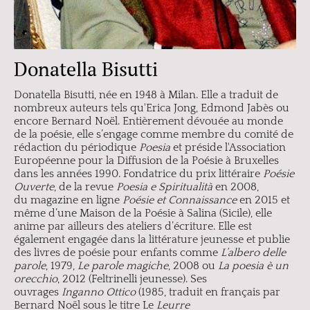
Donatella Bisutti
Donatella Bisutti, née en 1948 à Milan. Elle a traduit de
nombreux auteurs tels qu'Erica Jong, Edmond Jabès ou
encore Bernard Noël. Entièrement dévouée au monde
de la poésie, elle s’engage comme membre du comité de
rédaction du périodique
Poesia
et préside l'Association
Européenne pour la Diffusion de la Poésie à Bruxelles
dans les années 1990. Fondatrice du prix littéraire
Poésie
Ouverte
, de la revue
Poesia e Spiritualità
en 2008,
du magazine en ligne
Poésie et Connaissance
en 2015 et
même d’une Maison de la Poésie à Salina (Sicile), elle
anime par ailleurs des ateliers d’écriture. Elle est
également engagée dans la littérature jeunesse et publie
des livres de poésie pour enfants comme
L’albero delle
parole
, 1979,
Le parole magiche
, 2008 ou
La poesia è un
orecchio
, 2012 (Feltrinelli jeunesse). Ses
ouvrages
Inganno Ottico
(1985, traduit en français par
Bernard Noël sous le titre Le
Leurre